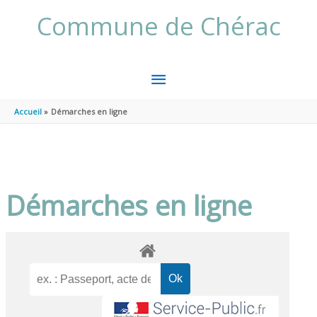
Aller au contenu
Aller au pied de page
Commune de Chérac
MENU
PRINCIPAL
Accueil
Démarches en ligne
Démarches en ligne