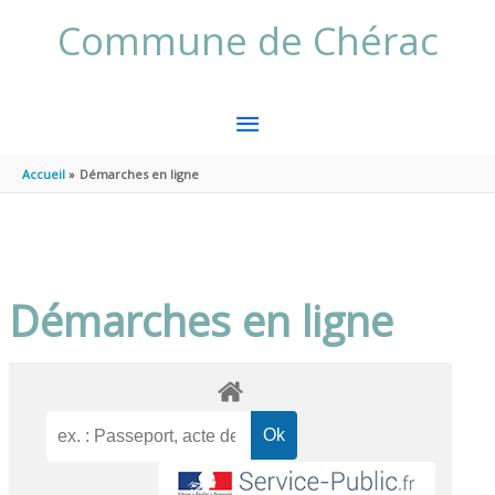
Aller au contenu
Aller au pied de page
Commune de Chérac
MENU
PRINCIPAL
Accueil
Démarches en ligne
Démarches en ligne