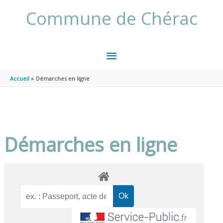
Aller au contenu
Aller au pied de page
Commune de Chérac
MENU
PRINCIPAL
Accueil
Démarches en ligne
Démarches en ligne