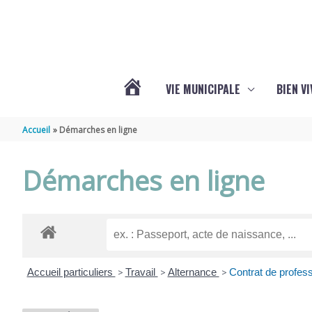
Aller au contenu
Aller au pied de page
VIE MUNICIPALE
BIEN V
ACTUALITÉS
Accueil
Démarches en ligne
DE
Démarches en ligne
CHÉRAC
Accueil particuliers
>
Travail
>
Alternance
>
Contrat de professi