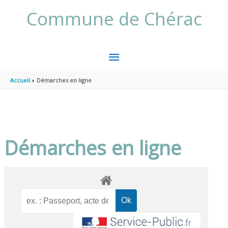
Aller au contenu
Aller au pied de page
Commune de Chérac
MENU
PRINCIPAL
Accueil
Démarches en ligne
Démarches en ligne