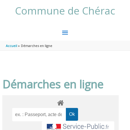
Aller au contenu
Aller au pied de page
Commune de Chérac
MENU
PRINCIPAL
Accueil
Démarches en ligne
Démarches en ligne