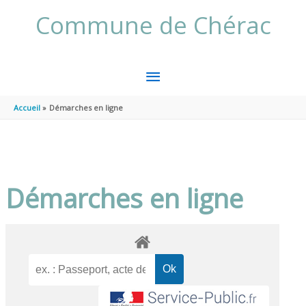
Aller au contenu
Aller au pied de page
Commune de Chérac
MENU
PRINCIPAL
Accueil
Démarches en ligne
Démarches en ligne