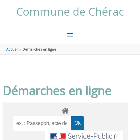
Aller au contenu
Aller au pied de page
Commune de Chérac
MENU
PRINCIPAL
Accueil
Démarches en ligne
Démarches en ligne