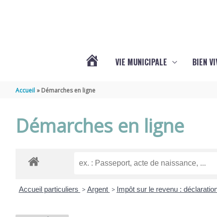
Aller au contenu
Aller au pied de page
VIE MUNICIPALE
BIEN V
ACTUALITÉS
Accueil
Démarches en ligne
DE
Démarches en ligne
CHÉRAC
Accueil particuliers
>
Argent
>
Impôt sur le revenu : déclaratio