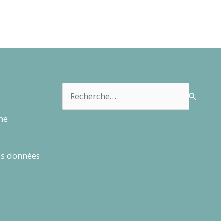
Rechercher :
rme
es données