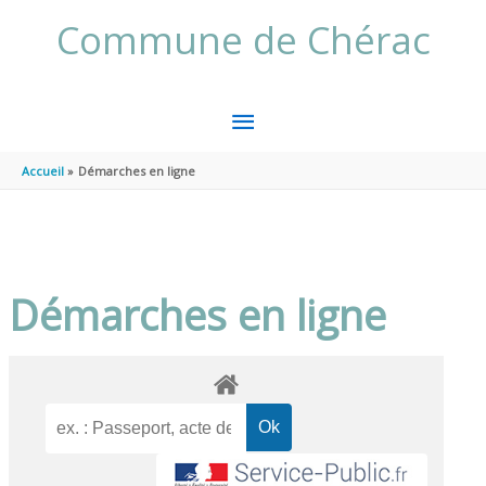
Aller au contenu
Aller au pied de page
Commune de Chérac
MENU
PRINCIPAL
Accueil
Démarches en ligne
Démarches en ligne