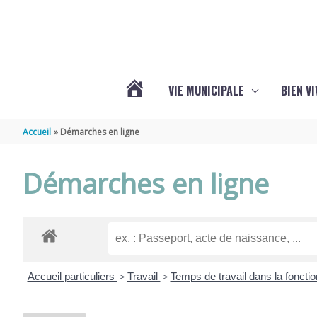
Aller au contenu
Aller au pied de page
VIE MUNICIPALE
BIEN V
ACTUALITÉS
Accueil
Démarches en ligne
DE
Démarches en ligne
CHÉRAC
Accueil particuliers
>
Travail
>
Temps de travail dans la foncti