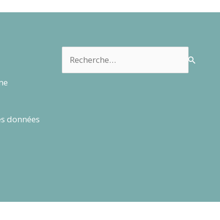
Rechercher :
rme
es données