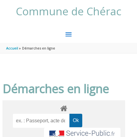
Aller au contenu
Aller au pied de page
Commune de Chérac
MENU
PRINCIPAL
Accueil
Démarches en ligne
Démarches en ligne