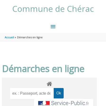
Aller au contenu
Aller au pied de page
Commune de Chérac
MENU
PRINCIPAL
Accueil
Démarches en ligne
Démarches en ligne