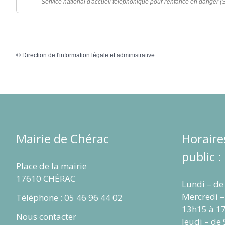
Service national d'accueil téléphonique pour l'enfance en danger
©
Direction de l'information légale et administrative
Mairie de Chérac
Horaire
public :
Place de la mairie
17610 CHÉRAC
Lundi – de
Mercredi –
Téléphone : 05 46 96 44 02
13h15 à 1
Nous contacter
Jeudi – de