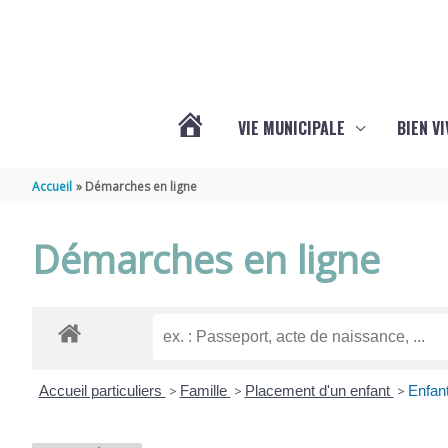
Aller au contenu
Aller au pied de page
VIE MUNICIPALE
BIEN V
ACTUALITÉS
Accueil
Démarches en ligne
DE
Démarches en ligne
CHÉRAC
Accueil particuliers
>
Famille
>
Placement d'un enfant
>
Enfant