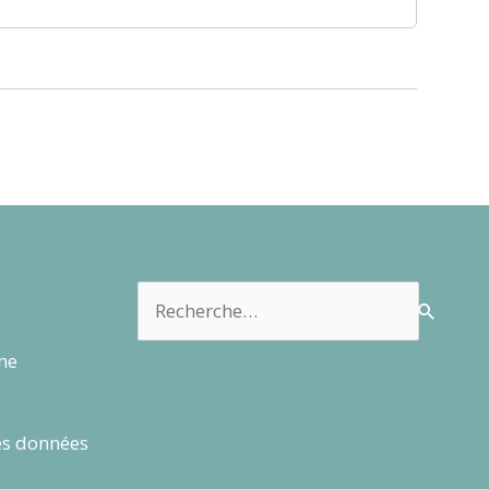
Rechercher :
rme
es données