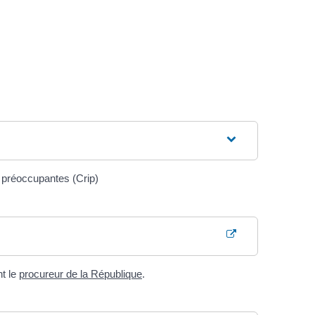
s préoccupantes (Crip)
nt le
procureur de la République
.