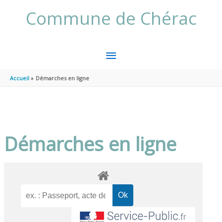
Aller au contenu
Aller au pied de page
Commune de Chérac
MENU
PRINCIPAL
Accueil
Démarches en ligne
Démarches en ligne