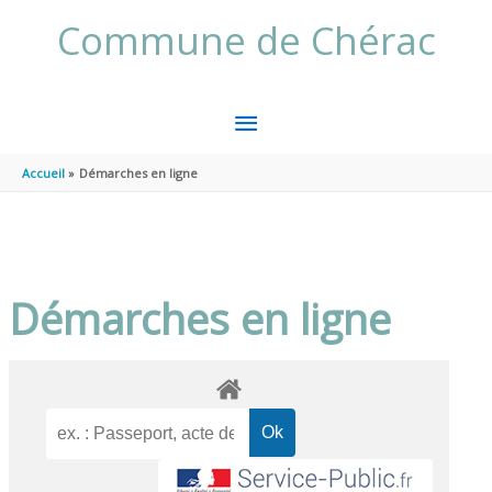
Aller au contenu
Aller au pied de page
Commune de Chérac
MENU
PRINCIPAL
Accueil
Démarches en ligne
Démarches en ligne