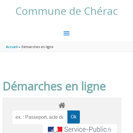
Aller au contenu
Aller au pied de page
Commune de Chérac
MENU
PRINCIPAL
Accueil
Démarches en ligne
Démarches en ligne