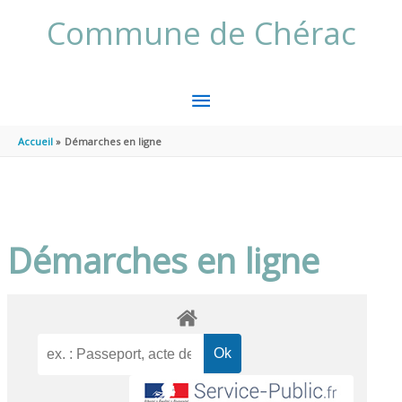
Aller au contenu
Aller au pied de page
Commune de Chérac
MENU
PRINCIPAL
Accueil
Démarches en ligne
Démarches en ligne