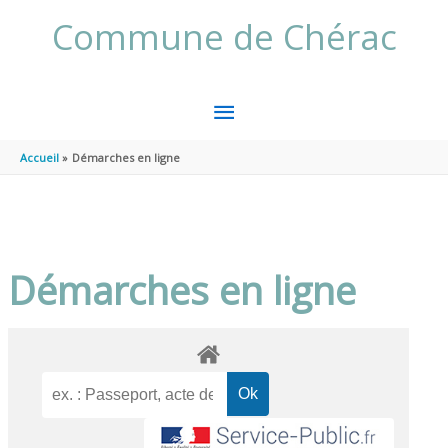
Aller au contenu
Aller au pied de page
Commune de Chérac
MENU
PRINCIPAL
Accueil
Démarches en ligne
Démarches en ligne