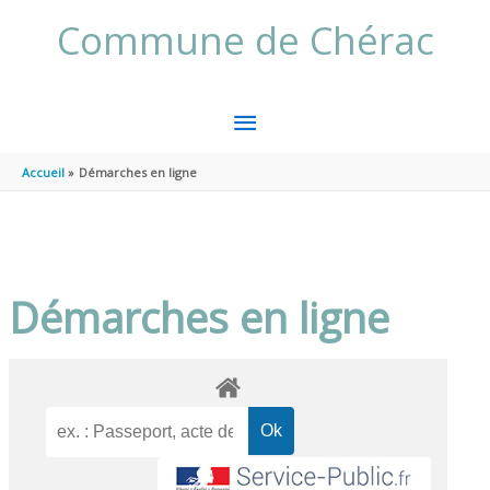
Aller au contenu
Aller au pied de page
Commune de Chérac
MENU
PRINCIPAL
Accueil
Démarches en ligne
Démarches en ligne