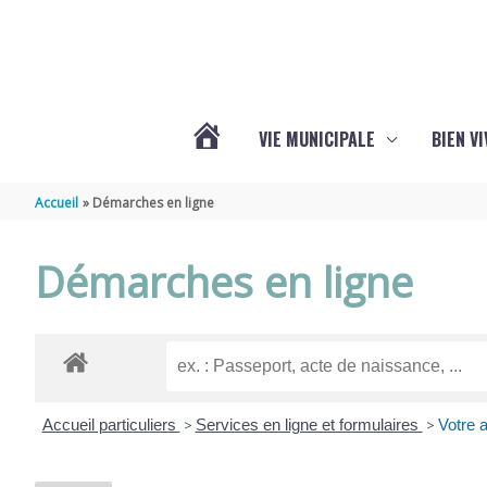
Aller au contenu
Aller au pied de page
VIE MUNICIPALE
BIEN V
ACTUALITÉS
Accueil
Démarches en ligne
DE
Démarches en ligne
CHÉRAC
Accueil particuliers
>
Services en ligne et formulaires
>
Votre a