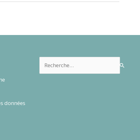
Rechercher :
rme
es données