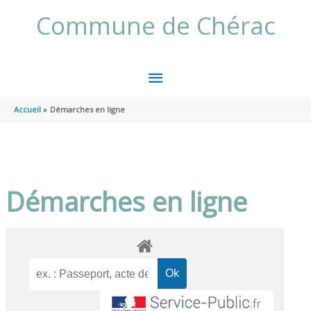
Aller au contenu
Aller au pied de page
Commune de Chérac
MENU
PRINCIPAL
Accueil
Démarches en ligne
Démarches en ligne