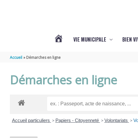
Aller au contenu
Aller au pied de page
VIE MUNICIPALE
BIEN V
ACTUALITÉS
Accueil
Démarches en ligne
DE
Démarches en ligne
CHÉRAC
Accueil particuliers
>
Papiers - Citoyenneté
>
Volontariats
>
Vo