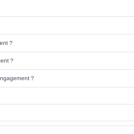
ent ?
ment ?
l'engagement ?