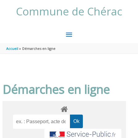
Aller au contenu
Aller au pied de page
Commune de Chérac
MENU
PRINCIPAL
Accueil
Démarches en ligne
Démarches en ligne