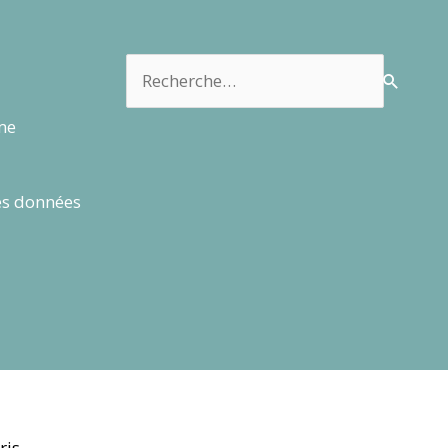
Rechercher :
rme
es données
ris