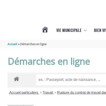
Aller au contenu
Aller au pied de page
VIE MUNICIPALE
BIEN V
ACTUALITÉS
Accueil
Démarches en ligne
DE
Démarches en ligne
CHÉRAC
Accueil particuliers
>
Travail
>
Rupture du contrat de travail da