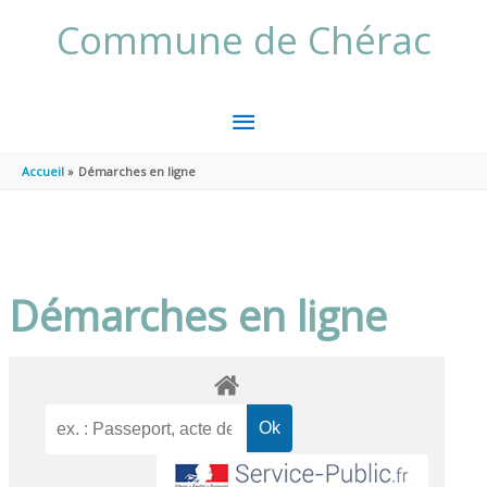
Aller au contenu
Aller au pied de page
Commune de Chérac
MENU
PRINCIPAL
Accueil
Démarches en ligne
Démarches en ligne