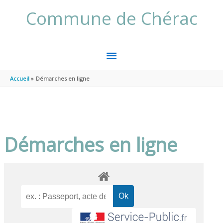
Aller au contenu
Aller au pied de page
Commune de Chérac
MENU
PRINCIPAL
Accueil
Démarches en ligne
Démarches en ligne