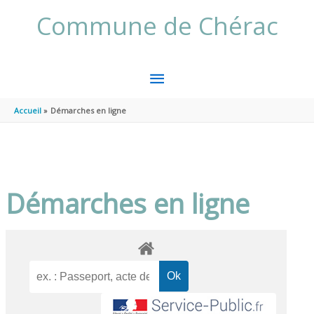
Aller au contenu
Aller au pied de page
Commune de Chérac
MENU
PRINCIPAL
Accueil
Démarches en ligne
Démarches en ligne