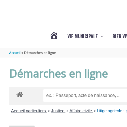
Aller au contenu
Aller au pied de page
VIE MUNICIPALE
BIEN V
ACTUALITÉS
Accueil
Démarches en ligne
DE
Démarches en ligne
CHÉRAC
Accueil particuliers
>
Justice
>
Affaire civile
>
Litige agricole :