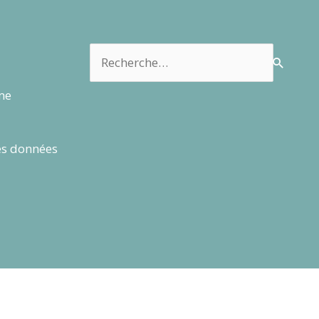
Rechercher :
rme
es données