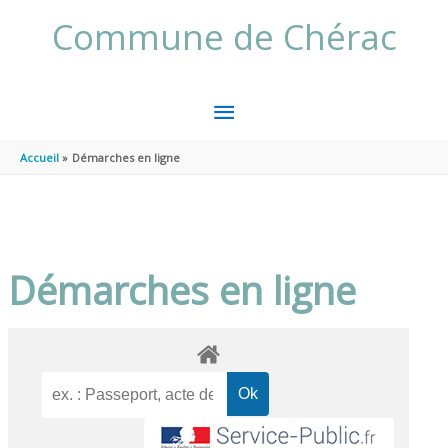
Aller au contenu
Aller au pied de page
Commune de Chérac
MENU
PRINCIPAL
Accueil
Démarches en ligne
Démarches en ligne