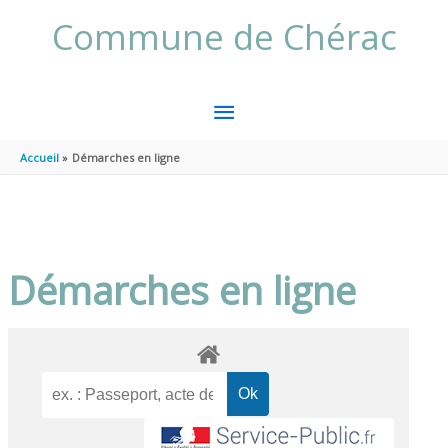
Aller au contenu
Aller au pied de page
Commune de Chérac
MENU
PRINCIPAL
Accueil
Démarches en ligne
Démarches en ligne