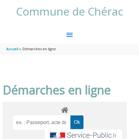
Aller au contenu
Aller au pied de page
Commune de Chérac
MENU
PRINCIPAL
Accueil
Démarches en ligne
Démarches en ligne