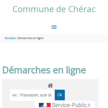
Aller au contenu
Aller au pied de page
Commune de Chérac
MENU
PRINCIPAL
Accueil
Démarches en ligne
Démarches en ligne