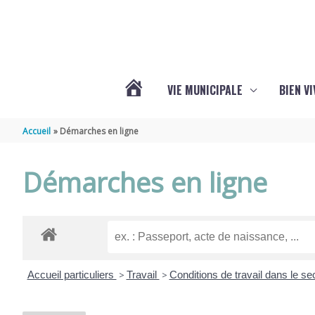
Aller au contenu
Aller au pied de page
VIE MUNICIPALE
BIEN V
ACTUALITÉS
Accueil
Démarches en ligne
DE
Démarches en ligne
CHÉRAC
Accueil particuliers
>
Travail
>
Conditions de travail dans le se