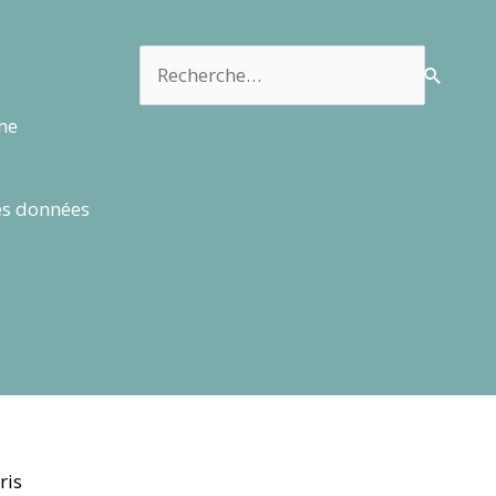
Rechercher :
rme
es données
ris