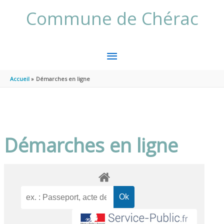
Aller au contenu
Aller au pied de page
Commune de Chérac
MENU
PRINCIPAL
Accueil
Démarches en ligne
Démarches en ligne