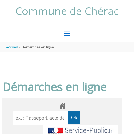
Aller au contenu
Aller au pied de page
Commune de Chérac
MENU
PRINCIPAL
Accueil
Démarches en ligne
Démarches en ligne