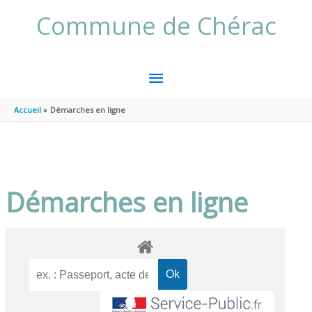
Aller au contenu
Aller au pied de page
Commune de Chérac
MENU
PRINCIPAL
Accueil
Démarches en ligne
Démarches en ligne