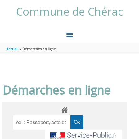
Aller au contenu
Aller au pied de page
Commune de Chérac
MENU
PRINCIPAL
Accueil
Démarches en ligne
Démarches en ligne