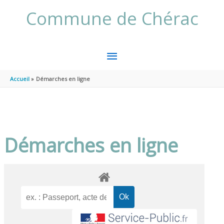
Aller au contenu
Aller au pied de page
Commune de Chérac
MENU
PRINCIPAL
Accueil
Démarches en ligne
Démarches en ligne