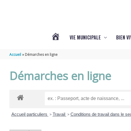
Aller au contenu
Aller au pied de page
VIE MUNICIPALE
BIEN V
ACTUALITÉS
Accueil
Démarches en ligne
DE
Démarches en ligne
CHÉRAC
Accueil particuliers
>
Travail
>
Conditions de travail dans le se