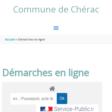
Aller au contenu
Aller au pied de page
Commune de Chérac
MENU
PRINCIPAL
Accueil
Démarches en ligne
Démarches en ligne