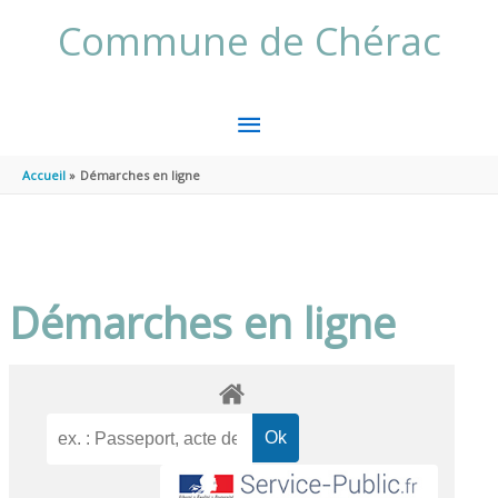
Aller au contenu
Aller au pied de page
Commune de Chérac
MENU
PRINCIPAL
Accueil
Démarches en ligne
Démarches en ligne