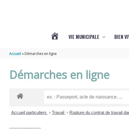
Aller au contenu
Aller au pied de page
VIE MUNICIPALE
BIEN V
ACTUALITÉS
Accueil
Démarches en ligne
DE
Démarches en ligne
CHÉRAC
Accueil particuliers
>
Travail
>
Rupture du contrat de travail da