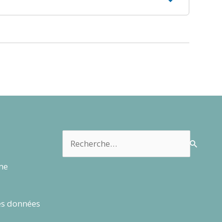
Rechercher :
rme
es données