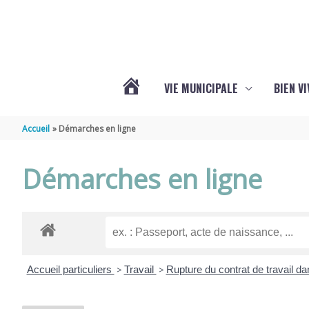
Aller au contenu
Aller au pied de page
VIE MUNICIPALE
BIEN V
ACTUALITÉS
Accueil
Démarches en ligne
DE
Démarches en ligne
CHÉRAC
Accueil particuliers
>
Travail
>
Rupture du contrat de travail da