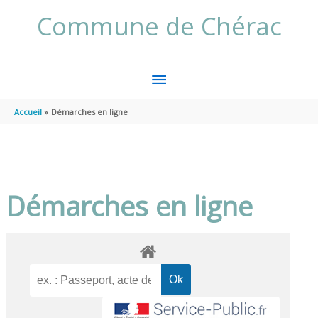
Aller au contenu
Aller au pied de page
Commune de Chérac
MENU
PRINCIPAL
Accueil
Démarches en ligne
Démarches en ligne