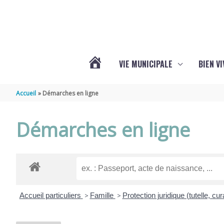
Aller au contenu
Aller au pied de page
VIE MUNICIPALE
BIEN V
ACTUALITÉS
Accueil
Démarches en ligne
DE
Démarches en ligne
CHÉRAC
Accueil particuliers
>
Famille
>
Protection juridique (tutelle, cura