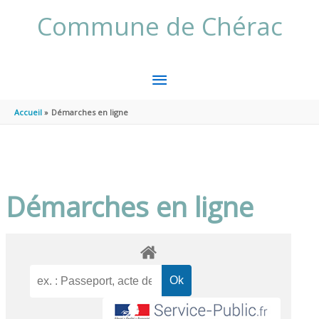
Aller au contenu
Aller au pied de page
Commune de Chérac
MENU
PRINCIPAL
Accueil
Démarches en ligne
Démarches en ligne