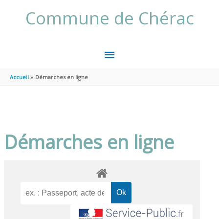
Aller au contenu
Aller au pied de page
Commune de Chérac
MENU
PRINCIPAL
Accueil
Démarches en ligne
Démarches en ligne