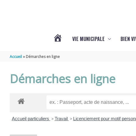
Aller au contenu
Aller au pied de page
VIE MUNICIPALE
BIEN V
ACTUALITÉS
Accueil
Démarches en ligne
DE
Démarches en ligne
CHÉRAC
Accueil particuliers
>
Travail
>
Licenciement pour motif personn