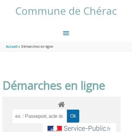
Aller au contenu
Aller au pied de page
Commune de Chérac
MENU
PRINCIPAL
Accueil
Démarches en ligne
Démarches en ligne